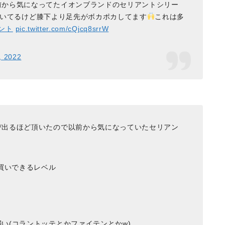
前から気になってたイオンブランドのセリアントシリー
らく履いてるけど膝下より足先がボカポカしてます
これは多
ント
pic.twitter.com/cQjcq8srrW
, 2022
び出るほど頂いたので以前から気になっていたセリアン
し買いできるレベル
い(コラントッテとかファイテンとかw)