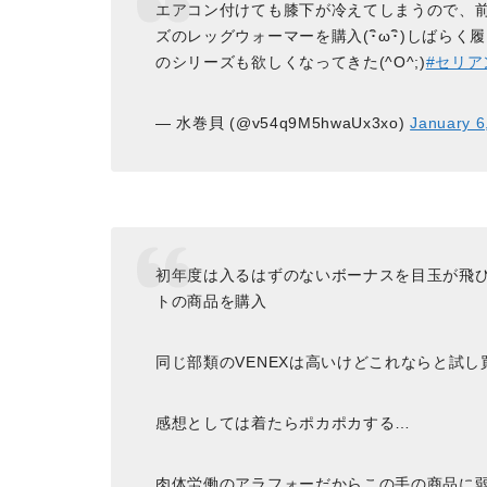
エアコン付けても膝下が冷えてしまうので、
ズのレッグウォーマーを購入(･ิω･ิ)しば
のシリーズも欲しくなってきた(^O^;)
#セリア
— 水巻貝 (@v54q9M5hwaUx3xo)
January 6
初年度は入るはずのないボーナスを目玉が飛
トの商品を購入
同じ部類のVENEXは高いけどこれならと試
感想としては着たらポカポカする…
肉体労働のアラフォーだからこの手の商品に弱