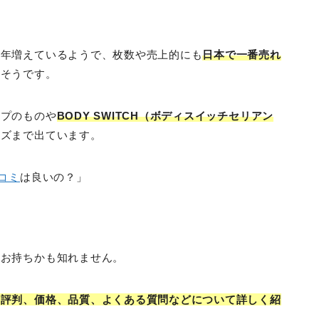
毎年増えているようで、枚数や売上的にも
日本で一番売れ
さそうです。
イプのものや
BODY SWITCH（ボディスイッチセリアン
ーズまで出ています。
コミ
は良いの？」
をお持ちかも知れません。
や評判、価格、品質、よくある質問などについて詳しく紹