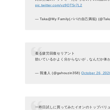
pic.twitter.com/vz9OTSr7L2
— Taka@My Family(パパの自己満垢) (@Taka_
着る疲労回復セリアント
効いているかよく分からないが，なんだか体
— 我逢人 (@gahouzin358)
October 26, 202
一昨日試しに買ってみたイオンのトップバリ