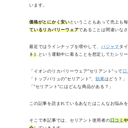
います。
価格がとにかく安い
ということもあって売上も
ているリカバリーウェア
であることは間違いな
最近ではラインナップを増やして、
パジャマ
タ
ト）
という運動中に着ることを想定してたシリ
「イオンのリカバリーウェア”セリアント”って
口
「トップバリュの”セリアント”、
効果
はどう？」
「”セリアント”にはどんな商品がある？」
この記事を読まれているあなたはこんなお悩み
そこで本記事では、セリアント使用者の
口コミ
介
していきます。