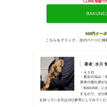
＼LINE登録
BAKUN
500円クー
こちらをクリック、次のページに移動
著者:
水川 
・４０代
・最近の悩み：
身体の疲れ感が
「BAKUNE」
するので、ぜひ
を持っている方はぜひ参考にしてみてくだ