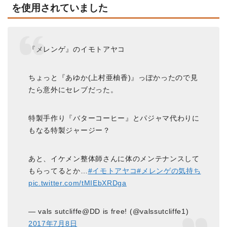
を使用されていました
『メレンゲ』のイモトアヤコ
ちょっと『あゆか(上村亜柚香)』っぽかったので見
たら意外にセレブだった。
特製手作り『バターコーヒー』とパジャマ代わりに
もなる特製ジャージー？
あと、イケメン整体師さんに体のメンテナンスして
もらってるとか…
#イモトアヤコ
#メレンゲの気持ち
pic.twitter.com/tMIEbXRDga
— vals sutcliffe@DD is free! (@valssutcliffe1)
2017年7月8日