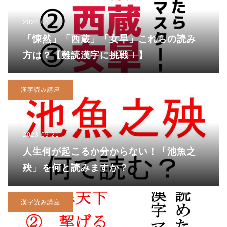
2024.05.12
「悚然」「西蔵」「女旱」これらの読み
方は？【難読漢字に挑戦！】
漢字読み講座
2023.09.21
人生何が起こるか分からない！「池魚之
殃」を何と読みますか？
漢字読み講座