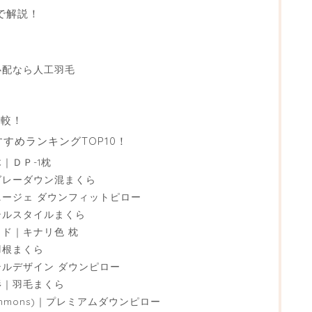
で解説！
心配なら人工羽毛
比較！
すめランキングTOP10！
｜ＤＰ-1枕
グレーダウン混まくら
ージェ ダウンフィットピロー
テルスタイルまくら
ド｜キナリ色 枕
羽根まくら
ルデザイン ダウンピロー
杉｜羽毛まくら
mmons)｜プレミアムダウンピロー