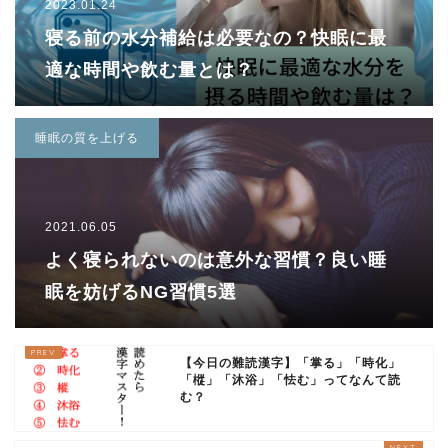
2023.01.24
寝る前の水分補給は必要なの？快眠に最
適な時間や飲む量とは？
睡眠の質を上げる
2021.06.05
よく寝られないのは意外な習慣？良い睡
眠を妨げるNG習慣5選
【今日の難読漢字】「掌る」「時化」
「樅」「沐浴」「怯む」ってなんて読
む？