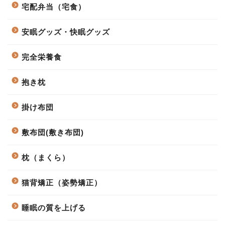
宅配弁当（宅食）
安眠グッズ・快眠グッズ
完全栄養食
抱き枕
掛け布団
敷布団(敷き布団)
枕（まくら）
猫背矯正（姿勢矯正）
睡眠の質を上げる