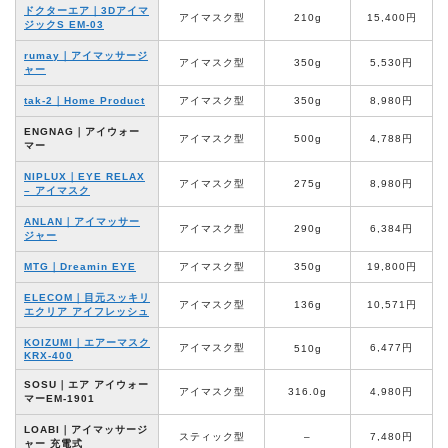
ドクターエア｜3Dアイマ
アイマスク型
210g
15,400円
ジックS EM-03
rumay｜アイマッサージ
アイマスク型
350g
5,530円
ャー
tak-2｜Home Product
アイマスク型
350g
8,980円
ENGNAG｜アイウォー
アイマスク型
500g
4,788円
マー
NIPLUX｜EYE RELAX
アイマスク型
275g
8,980円
– アイマスク
ANLAN｜アイマッサー
アイマスク型
290g
6,384円
ジャー
MTG｜Dreamin EYE
アイマスク型
350g
19,800円
ELECOM｜目元スッキリ
アイマスク型
136g
10,571円
エクリア アイフレッシュ
KOIZUMI｜エアーマスク
アイマスク型
6,477円
510g
KRX-400
SOSU｜エア アイウォー
アイマスク型
316.0g
4,980円
マーEM-1901
LOABI｜アイマッサージ
スティック型
–
7,480円
ャー 充電式