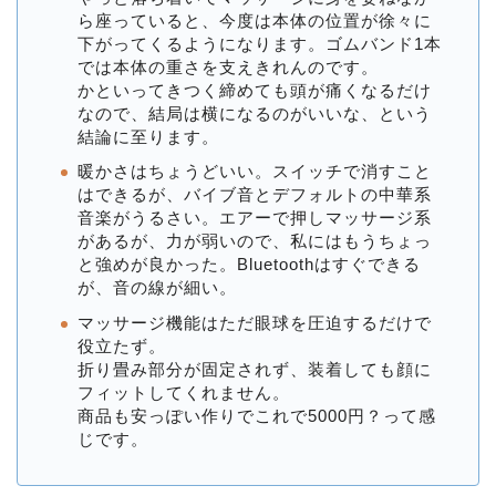
ら座っていると、今度は本体の位置が徐々に
下がってくるようになります。ゴムバンド1本
では本体の重さを支えきれんのです。
かといってきつく締めても頭が痛くなるだけ
なので、結局は横になるのがいいな、という
結論に至ります。
暖かさはちょうどいい。スイッチで消すこと
はできるが、バイブ音とデフォルトの中華系
音楽がうるさい。エアーで押しマッサージ系
があるが、力が弱いので、私にはもうちょっ
と強めが良かった。Bluetoothはすぐできる
が、音の線が細い。
マッサージ機能はただ眼球を圧迫するだけで
役立たず。
折り畳み部分が固定されず、装着しても顔に
フィットしてくれません。
商品も安っぽい作りでこれで5000円？って感
じです。