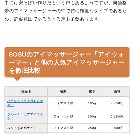
中には安っぽい作りだという声もあるようですが、同価格
帯のアイマッサージャーの中で特に軽量なタイプであるた
め、許容範囲であるとする声も多数あります。
SOSUのアイマッサージャー「アイウォ
ーマー」と他の人気
アイマッサージャー
を徹底比較
商品名
種類
重さ
価格
パナソニック｜目もとエ
アイマスク型
195g
2,750円
ステ
ラルーナ｜エアアイマス
アイマスク型
350g
9,180円
ク
ルルド｜めめライト
アイマスク型
250g
8,800円