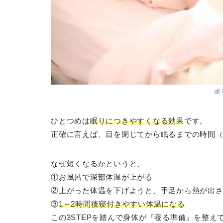
眠
ひとつめは
眠りにつきやすくなる効果
です。
正確に言えば、目を閉じてから眠るまでの時間
なぜ短くなるかというと、
①お風呂で深部体温が上がる
②上がった体温を下げようと、手足から熱が出
③
1～2時間後寝付きやすい体温になる
この3STEPを踏んで身体が『寝る準備』を整え