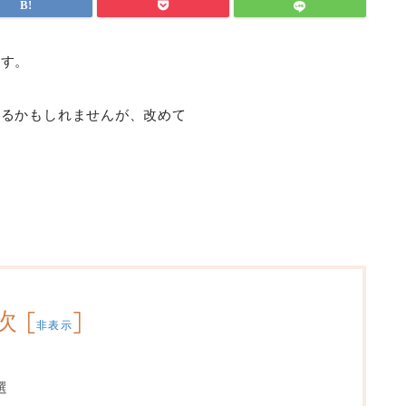
ます。
いるかもしれませんが、改めて
次
[
]
非表示
選