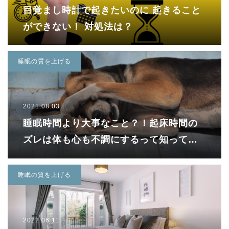
目覚まし時計で起きたいのに 起きること
ができない！ 対処法は？
睡眠の質を上げる
2021.08.03
睡眠時間より大事なこと？！起床時間の
ズレは体も心も不調にするって知ってま
すか？！
睡眠の質を上げる
2022.06.11