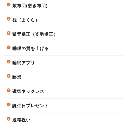
敷布団(敷き布団)
枕（まくら）
猫背矯正（姿勢矯正）
睡眠の質を上げる
睡眠アプリ
瞑想
磁気ネックレス
誕生日プレゼント
退職祝い