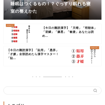
睡眠はつくるもの！？ぐっすり眠れる寝
室の整えかた
【今日の難読漢字】「天晴」「明朝体」
「逆鱗」「嫌悪」「敏捷」あなたは読
め...
【今日の難読漢字】「貼用」「愚弄」
「才媛」全部読めたら漢字マスター！
「貼...