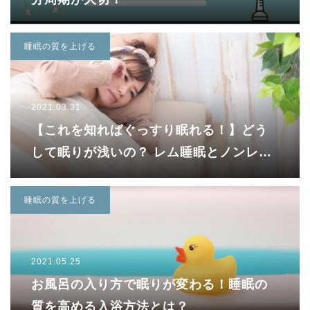
睡眠の質を上げる
2021.03.31
【これを知ればぐっすり眠れる！】どう
して眠りが浅いの？ レム睡眠とノンレム
睡眠について解説！
睡眠の質を上げる
2021.05.25
お風呂の入り方で眠りが変わる！睡眠の
質を高める入浴方法とは？