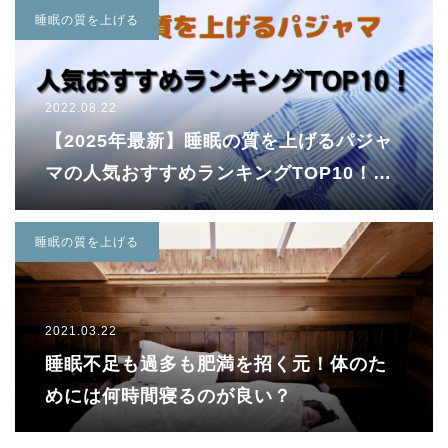
睡眠の質を上げる
2022.08.22
【2025年最新】睡眠の質を上げるパジャ
マの人気おすすめランキングTOP10！メ
ンズ・レディース別のおすすめ商品も紹
介！
睡眠の質を上げる
2021.03.22
睡眠不足も過多も肥満を招く元！体のた
めには何時間寝るのが良い？