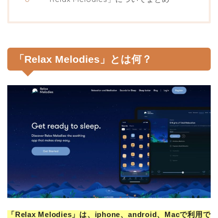
「Relax Melodies」とは何？
「Relax Melodies」は、iphone、android、Macで利用で