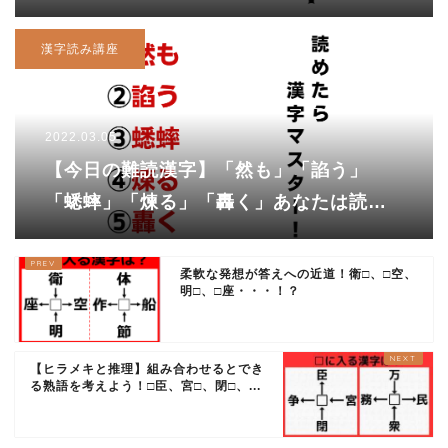
できますか？
漢字読み講座
2022.03.05
【今日の難読漢字】「然も」「諂う」
「蟋蟀」「煉る」「轟く」あなたは読め
ますか？
柔軟な発想が答えへの近道！衛□、□空、
明□、□座・・・！？
【ヒラメキと推理】組み合わせるとでき
る熟語を考えよう！□臣、宮□、閉□、...