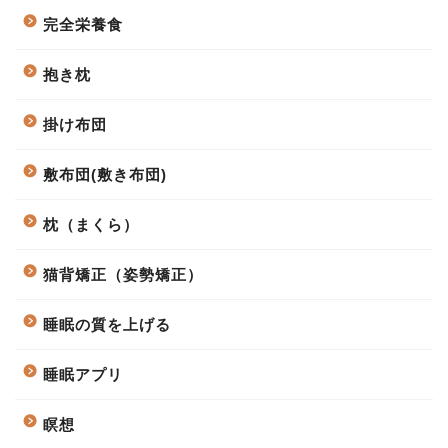
完全栄養食
抱き枕
掛け布団
敷布団(敷き布団)
枕（まくら）
猫背矯正（姿勢矯正）
睡眠の質を上げる
睡眠アプリ
瞑想