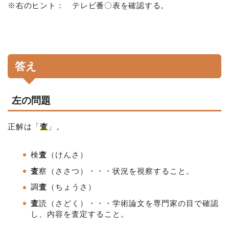
※右のヒント： テレビ番〇表を確認する。
答え
左の問題
正解は「
査
」。
検
査
（けんさ）
査
察（ささつ）・・・状況を視察すること。
調
査
（ちょうさ）
査
読（さどく）・・・学術論文を専門家の目で確認
し、内容を査定すること。