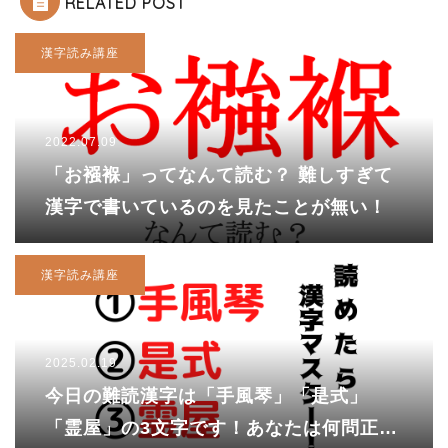
RELATED POST
漢字読み講座
2022.07.09
「お襁褓」ってなんて読む？ 難しすぎて
漢字で書いているのを見たことが無い！
漢字読み講座
2025.02.19
今日の難読漢字は「手風琴」「是式」
「霊屋」の3文字です！あなたは何問正解