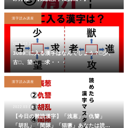
漢字読み講座
2024.03.10
3089□に入る漢字はなんでしょう？□少、
古□、望□、□求・・・
漢字読み講座
2022.03.03
【今日の難読漢字】「浅葱」「仇讐」
「胡乱」「間隙」「猖獗」あなたは読め