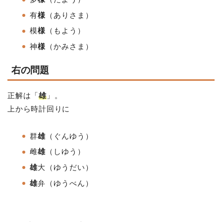
有
様
（ありさま）
模
様
（もよう
）
神
様
（かみさま）
右の問題
正解は「
雄
」。
上から時計回りに
群
雄
（ぐんゆう）
雌
雄
（しゆう）
雄
大
（ゆうだい
）
雄
弁
（ゆうべん）