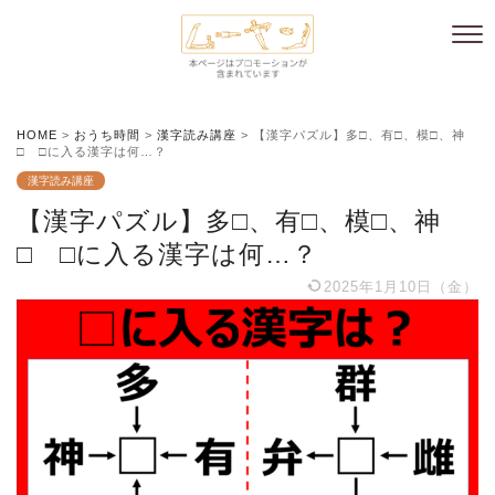
HOME
>
おうち時間
>
漢字読み講座
>
【漢字パズル】多□、有□、模□、神
□ □に入る漢字は何…？
漢字読み講座
【漢字パズル】多□、有□、模□、神
□ □に入る漢字は何…？
2025年1月10日（金）