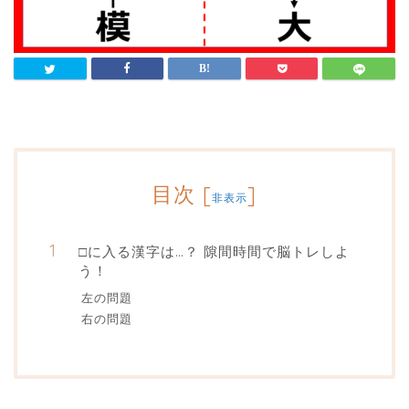
目次
[
]
非表示
□に入る漢字は…？ 隙間時間で脳トレしよ
う！
左の問題
右の問題