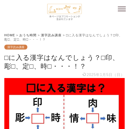
HOME
>
おうち時間
>
漢字読み講座
>
□に入る漢字はなんでしょう？□印、
彫□、定□、時□・・・！？
漢字読み講座
□に入る漢字はなんでしょう？□印、
彫□、定□、時□・・・！？
2025年1月5日（日）