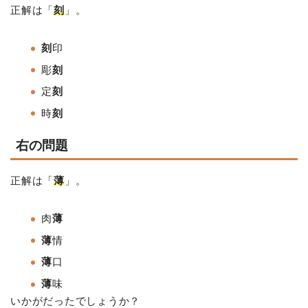
正解は「
刻
」。
刻
印
彫
刻
定
刻
時
刻
右の問題
正解は「
薄
」。
肉
薄
薄
情
薄
口
薄
味
いかがだったでしょうか？