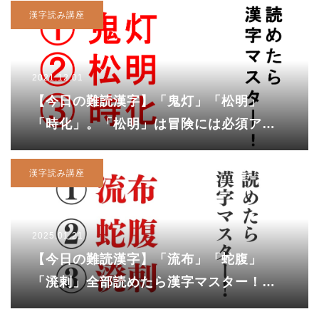
漢字読み講座
2021.12.01
【今日の難読漢字】「鬼灯」「松明」
「時化」。「松明」は冒険には必須アイ
テム！！
漢字読み講座
2025.01.21
【今日の難読漢字】「流布」「蛇腹」
「溌剌」全部読めたら漢字マスター！
「溌剌」を「はっし」と読んだら…！？