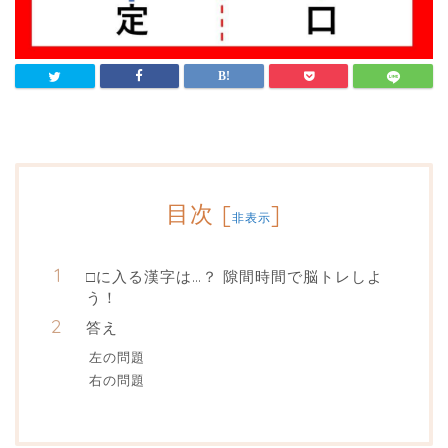
目次
[
]
非表示
□に入る漢字は…？ 隙間時間で脳トレしよ
う！
答え
左の問題
右の問題