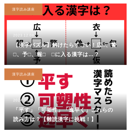
漢字読み講座
2023.12.08
【漢字パズル】解けたらすごい！広□、警
□、予□、報□ □に入る漢字は…？
漢字読み講座
2024.03.05
「平す」「可塑性」「逸早く」これらの
読み方は？【難読漢字に挑戦！】