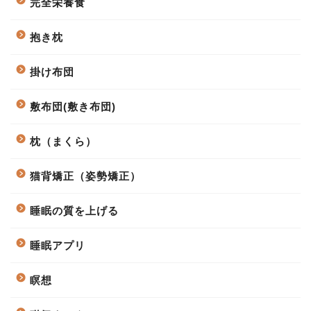
完全栄養食
抱き枕
掛け布団
敷布団(敷き布団)
枕（まくら）
猫背矯正（姿勢矯正）
睡眠の質を上げる
睡眠アプリ
瞑想