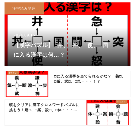
漢字読み講座
2024.09.15
【漢字パズル】□井、□丼、□使、□国 □
に入る漢字は何…？
□に入る漢字を当てられるかな？ 義□、
□断、武□、□気・・・！？
頭をクリアに漢字クロスワードパズルに
挑もう！建□、□案、設□、□体・・・...