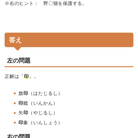
※右のヒント： 野〇猫を保護する。
答え
左の問題
正解は「
印
」。
旗
印
（はたじるし）
印
鑑（いんかん）
矢
印
（やじるし）
印
象（いんしょう）
右の問題