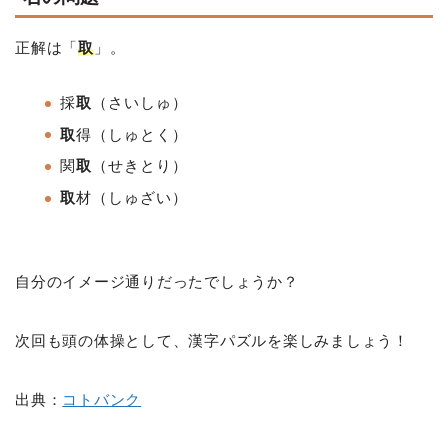
正解は「
取
」。
採
取
（さいしゅ）
取
得（しゅとく）
関
取
（せきとり）
取
材（しゅざい）
自分のイメージ通りだったでしょうか？
次回も頭の体操として、漢字パズルを楽しみましょう！
出典：
コトバンク