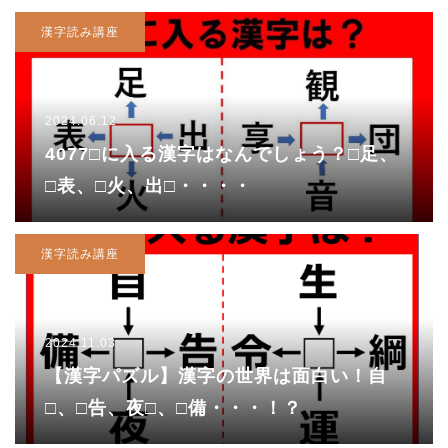
漢字読み講座
2024.06.12
4077□に入る漢字はなんでしょう？□足、
□表、□火、出□・・・・
漢字読み講座
2024.11.03
【漢字パズル】漢字の世界は面白い！自
□、□告、夜□、□備・・・！？