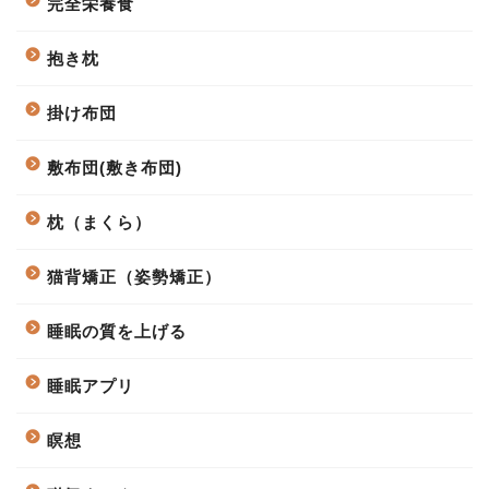
完全栄養食
抱き枕
掛け布団
敷布団(敷き布団)
枕（まくら）
猫背矯正（姿勢矯正）
睡眠の質を上げる
睡眠アプリ
瞑想