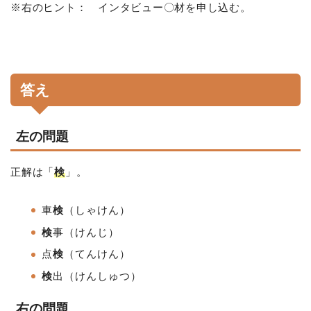
※右のヒント： インタビュー〇材を申し込む。
答え
左の問題
正解は「
検
」。
車
検
（しゃけん）
検
事（けんじ）
点
検
（てんけん）
検
出（けんしゅつ）
右の問題