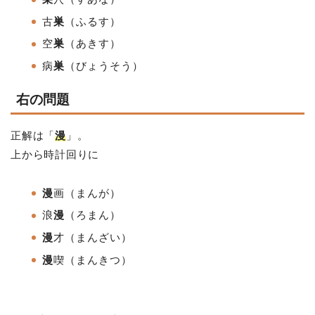
古
巣
（ふるす）
空
巣
（あきす
）
病
巣
（びょうそう）
右の問題
正解は「
漫
」。
上から時計回りに
漫
画（まんが）
浪
漫
（ろまん）
漫
才
（まんざい
）
漫
喫
（まんきつ）