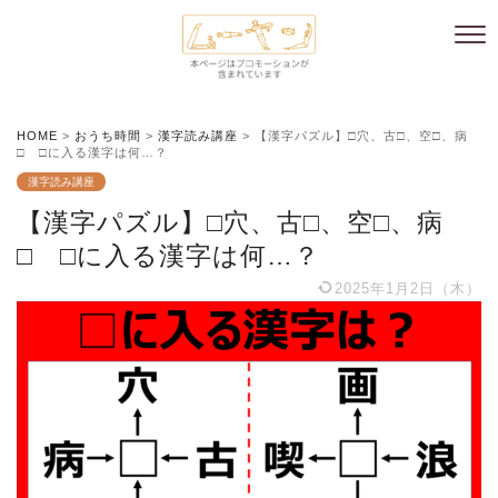
HOME
>
おうち時間
>
漢字読み講座
>
【漢字パズル】□穴、古□、空□、病
□ □に入る漢字は何…？
漢字読み講座
【漢字パズル】□穴、古□、空□、病
□ □に入る漢字は何…？
2025年1月2日（木）