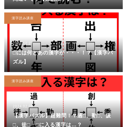
漢字読み講座
2023.12.27
□には何とあの漢字が・・・！？【漢字パ
ズル】
漢字読み講座
2024.02.06
【漢字パズル】超難問！？過□、勤□、疲
□、徒□ □に入る漢字は…？