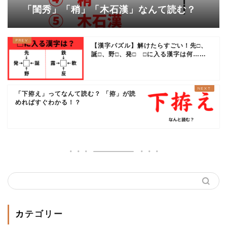
「閨秀」「稍」「木石漢」なんて読む？
【漢字パズル】解けたらすごい！先□、
誕□、野□、発□ □に入る漢字は何…...
「下拵え」ってなんて読む？ 「拵」が読
めればすぐわかる！？
カテゴリー