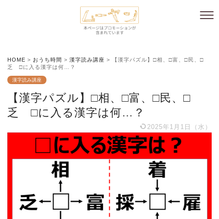
HOME
>
おうち時間
>
漢字読み講座
>
【漢字パズル】□相、□富、□民、□
乏 □に入る漢字は何…？
漢字読み講座
【漢字パズル】□相、□富、□民、□
乏 □に入る漢字は何…？
2025年1月1日（水）