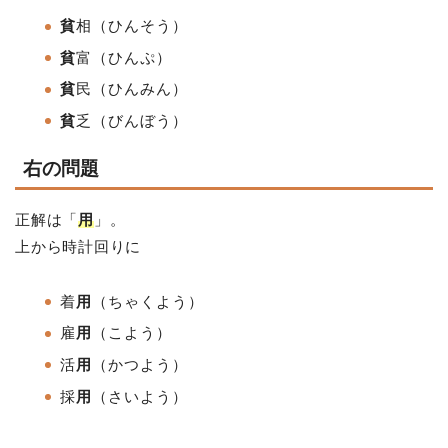
貧
相（ひんそう）
貧
富
（ひんぷ）
貧
民
（ひんみん
）
貧
乏
（びんぼう）
右の問題
正解は「
用
」。
上から時計回りに
着
用
（ちゃくよう）
雇
用
（こよう）
活
用
（かつよう
）
採
用
（さいよう）