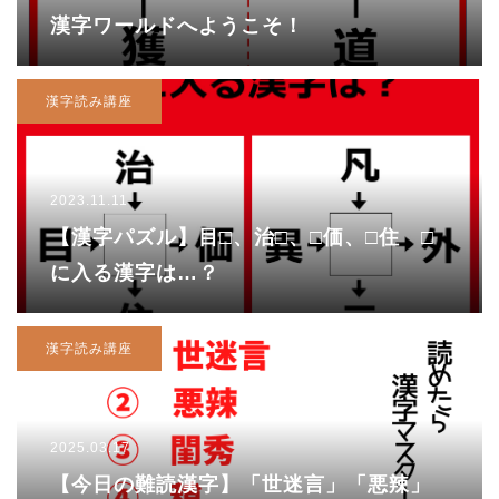
漢字ワールドへようこそ！
漢字読み講座
2023.11.11
【漢字パズル】目□、治□、□価、□住 □
に入る漢字は…？
漢字読み講座
2025.03.17
【今日の難読漢字】「世迷言」「悪辣」