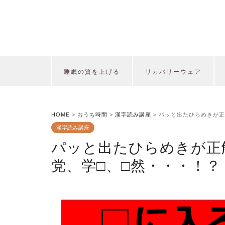
睡眠の質を上げる
リカバリーウェア
HOME
>
おうち時間
>
漢字読み講座
>
パッと出たひらめきが正
漢字読み講座
パッと出たひらめきが正
党、学□、□然・・・！？