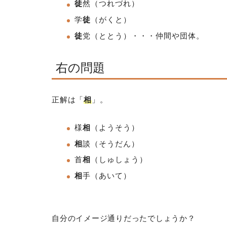
徒
然（つれづれ）
学
徒
（がくと）
徒
党（ととう）・・・仲間や団体。
右の問題
正解は「
相
」。
様
相
（ようそう）
相
談（そうだん）
首
相
（しゅしょう）
相
手（あいて）
自分のイメージ通りだったでしょうか？