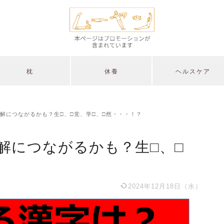
枕
休養
ヘルスケア
解につながるかも？生□、□党、学□、□然・・・！？
解につながるかも？生□、□
2024年12月18日（水）