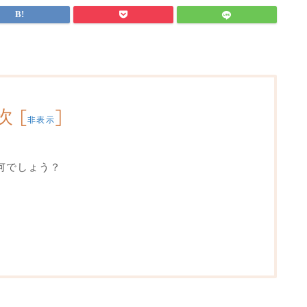
次
[
]
非表示
何でしょう？