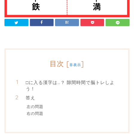
目次
[
]
非表示
□に入る漢字は…？ 隙間時間で脳トレしよ
う！
答え
左の問題
右の問題