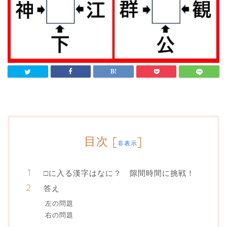
目次
[
]
非表示
□に入る漢字はなに？ 隙間時間に挑戦！
答え
左の問題
右の問題