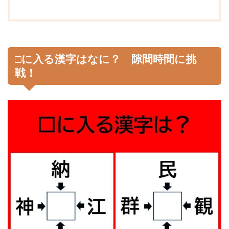
□に入る漢字はなに？ 隙間時間に挑
戦！