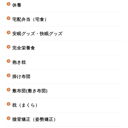
休養
宅配弁当（宅食）
安眠グッズ・快眠グッズ
完全栄養食
抱き枕
掛け布団
敷布団(敷き布団)
枕（まくら）
猫背矯正（姿勢矯正）