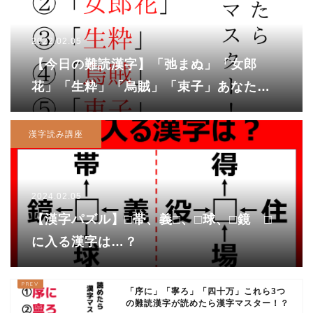
2022.02.05
【今日の難読漢字】「弛まぬ」「女郎
花」「生粋」「烏賊」「束子」あなたは
読めますか？
漢字読み講座
2024.02.05
【漢字パズル】□帯、義□、□球、□鏡 □
に入る漢字は…？
「序に」「寧ろ」「四十万」これら3つ
の難読漢字が読めたら漢字マスター！？