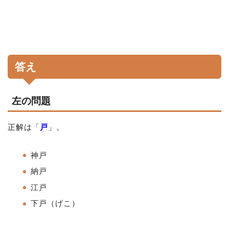
答え
左の問題
正解は「
戸
」。
神戸
納戸
江戸
下戸（げこ）