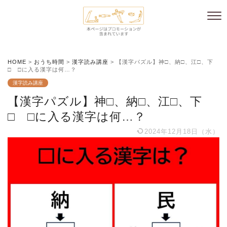
HOME
>
おうち時間
>
漢字読み講座
>
【漢字パズル】神□、納□、江□、下
□ □に入る漢字は何…？
漢字読み講座
【漢字パズル】神□、納□、江□、下
□ □に入る漢字は何…？
2024年12月18日（水）