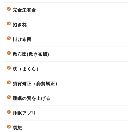
完全栄養食
抱き枕
掛け布団
敷布団(敷き布団)
枕（まくら）
猫背矯正（姿勢矯正）
睡眠の質を上げる
睡眠アプリ
瞑想