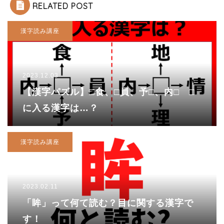
RELATED POST
漢字読み講座
2023.12.03
【漢字パズル】□食、□員、予□、内□ □
に入る漢字は…？
漢字読み講座
2023.02.11
「眸」って何て読む？目に関する漢字で
す！