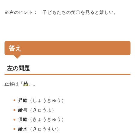
※右のヒント： 子どもたちの笑〇を見ると嬉しい。
答え
左の問題
正解は「
給
」。
昇
給
（しょうきゅう）
給
与（きゅうよ）
供
給
（きょうきゅう）
給
水（きゅうすい）