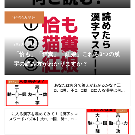
漢字読み講座
2023.01.16
「恰も」「猫糞」「紅娘」これら3つの漢
字の読み方がわかりますか？
あなたは何分で答えがわかるかな？三
□、□興、不□、□動 □に入る漢字は何...
□に入る漢字を埋めてみて！【漢字クロ
スワードパズル】大□、□国、降□、□...