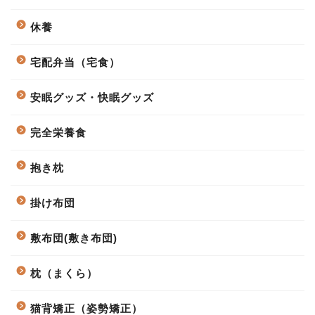
休養
宅配弁当（宅食）
安眠グッズ・快眠グッズ
完全栄養食
抱き枕
掛け布団
敷布団(敷き布団)
枕（まくら）
猫背矯正（姿勢矯正）