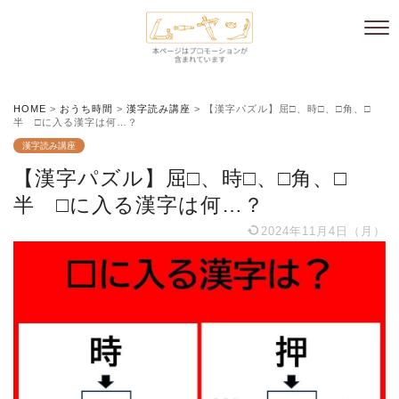
HOME
>
おうち時間
>
漢字読み講座
>
【漢字パズル】屈□、時□、□角、□
半 □に入る漢字は何…？
漢字読み講座
【漢字パズル】屈□、時□、□角、□
半 □に入る漢字は何…？
2024年11月4日（月）