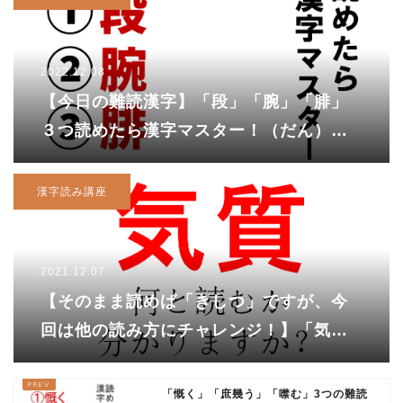
2022.12.08
【今日の難読漢字】「段」「腕」「腓」
３つ読めたら漢字マスター！（だん）以
外の読み方とは・・・？
漢字読み講座
2021.12.07
【そのまま読めば「きしつ」ですが、今
回は他の読み方にチャレンジ！】「気
質」と書いて、何と読む？
「慨く」「庶幾う」「噤む」3つの難読