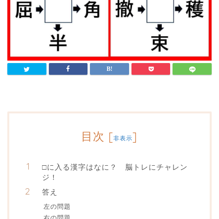
目次
[
]
非表示
□に入る漢字はなに？ 脳トレにチャレン
ジ！
答え
左の問題
右の問題