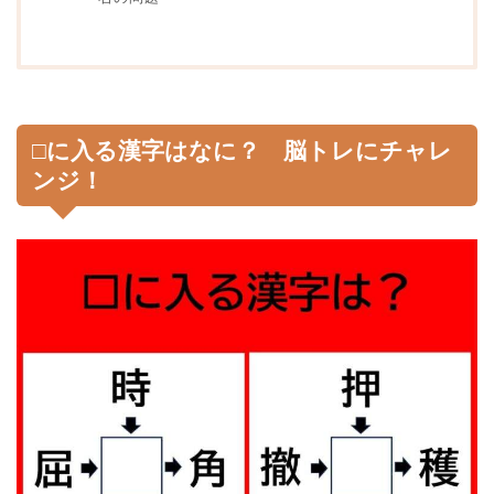
□に入る漢字はなに？ 脳トレにチャレ
ンジ！