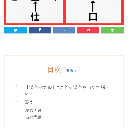
目次
[
]
非表示
【漢字パズル】□に入る漢字を当てて脳ト
レ！
答え
左の問題
右の問題