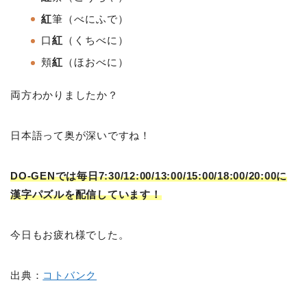
紅
筆（べにふで）
口
紅
（くちべに）
頬
紅
（ほおべに）
両方わかりましたか？
日本語って奥が深いですね！
DO-GENでは毎日7:30/12:00/13:00/15:00/18:00/20:00に
漢字パズルを配信しています！
今日もお疲れ様でした。
出典：
コトバンク