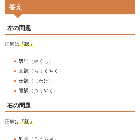
答え
左の問題
正解は
「訳」
訳
詞（やくし）
直
訳
（ちょくやく）
仕
訳
（しわけ）
通
訳
（つうやく）
右の問題
正解は
「紅」
紅
茶（こうちゃ）