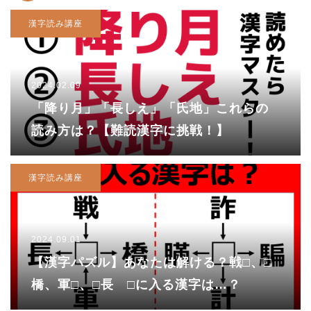
漢字読み講座
2024.02.09
「降り月」「長しえ」「氏地」これらの
読み方は？【難読漢字に挑戦！】
漢字読み講座
2024.09.01
【漢字パズル】あなたは解ける？戦□、□
橋、軍□、□長 □に入る漢字は…？