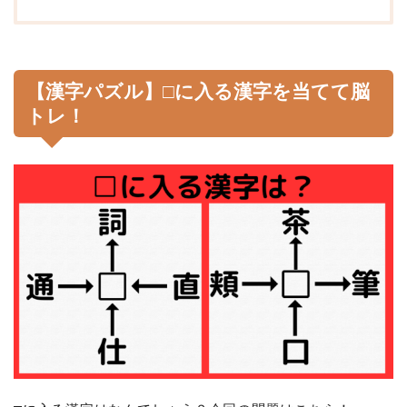
【漢字パズル】□に入る漢字を当てて脳
トレ！