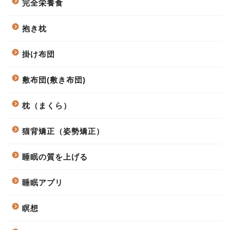
完全栄養食
抱き枕
掛け布団
敷布団(敷き布団)
枕（まくら）
猫背矯正（姿勢矯正）
睡眠の質を上げる
睡眠アプリ
瞑想