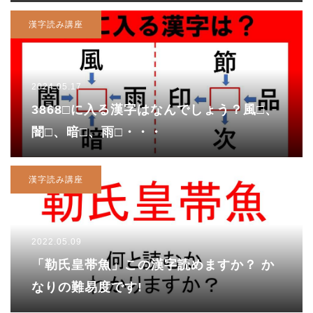
漢字読み講座
2024.05.17
3868□に入る漢字はなんでしょう？風□、
闇□、暗□、雨□・・・
漢字読み講座
2022.05.09
「勒氏皇帯魚」この漢字読めますか？ か
なりの難易度です!