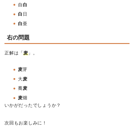
自
白
白
日
白
亜
右の問題
正解は「
麦
」。
麦
芽
大
麦
蕎
麦
麦
畑
いかがだったでしょうか？
次回もお楽しみに！