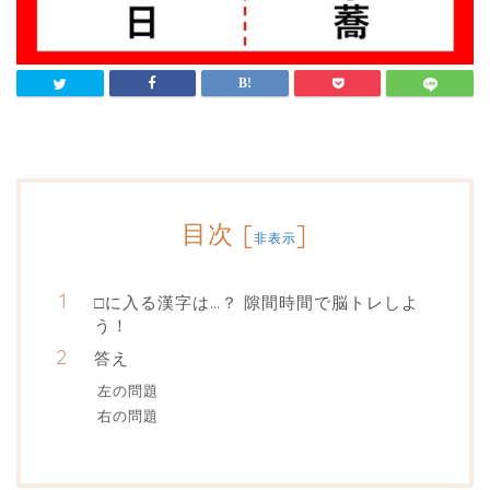
目次
[
]
非表示
□に入る漢字は…？ 隙間時間で脳トレしよ
う！
答え
左の問題
右の問題