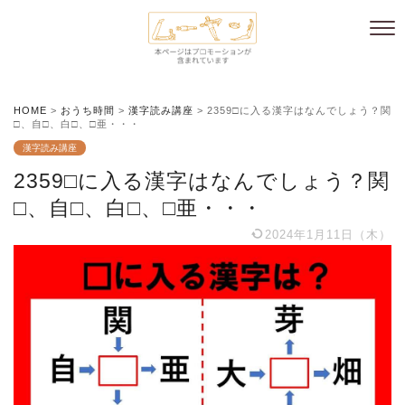
HOME
>
おうち時間
>
漢字読み講座
>
2359□に入る漢字はなんでしょう？関
□、自□、白□、□亜・・・
漢字読み講座
2359□に入る漢字はなんでしょう？関
□、自□、白□、□亜・・・
2024年1月11日（木）