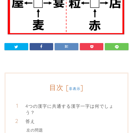
目次
[
]
非表示
4つの漢字に共通する漢字一字は何でしょ
う？
答え
左の問題