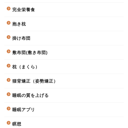
完全栄養食
抱き枕
掛け布団
敷布団(敷き布団)
枕（まくら）
猫背矯正（姿勢矯正）
睡眠の質を上げる
睡眠アプリ
瞑想