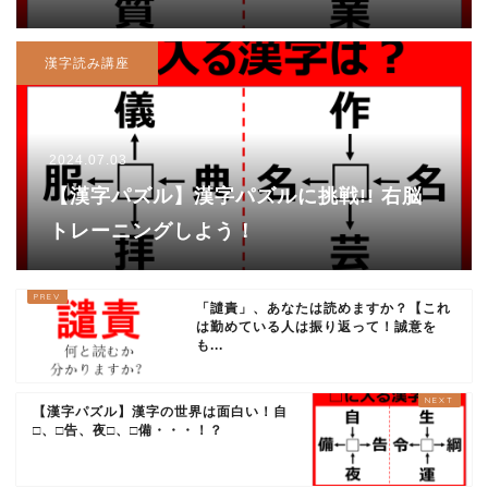
漢字読み講座
2024.07.03
【漢字パズル】漢字パズルに挑戦!! 右脳
トレーニングしよう！
「譴責」、あなたは読めますか？【これ
は勤めている人は振り返って！誠意を
も...
【漢字パズル】漢字の世界は面白い！自
□、□告、夜□、□備・・・！？