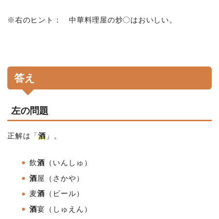
※右のヒント： 中華料理屋の炒〇はおいしい。
答え
左の問題
正解は「
酒
」。
飲
酒
（いんしゅ）
酒
屋（さかや）
麦
酒
（ビール）
酒
宴
（しゅえん）