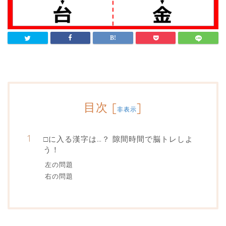
目次
[
]
非表示
□に入る漢字は…？ 隙間時間で脳トレしよ
う！
左の問題
右の問題