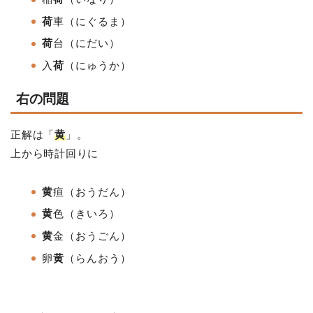
荷
車
（にぐるま）
荷
台
（にだい
）
入
荷
（にゅうか）
右の問題
正解は「
黄
」。
上から時計回りに
黄
疸（おうだん）
黄
色
（きいろ）
黄
金
（おうごん
）
卵
黄
（らんおう）