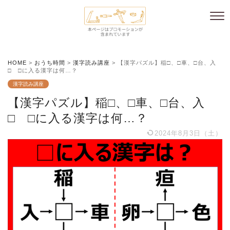
HOME
>
おうち時間
>
漢字読み講座
>
【漢字パズル】稲□、□車、□台、入
□ □に入る漢字は何…？
漢字読み講座
【漢字パズル】稲□、□車、□台、入
□ □に入る漢字は何…？
2024年8月3日（土）