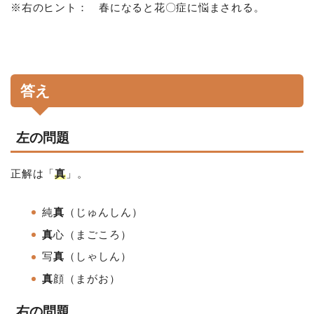
※右のヒント： 春になると花〇症に悩まされる。
答え
左の問題
正解は「
真
」。
純
真
（じゅんしん）
真
心（まごころ）
写
真
（しゃしん）
真
顔
（まがお）
右の問題