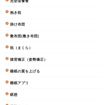
完全栄養食
抱き枕
掛け布団
敷布団(敷き布団)
枕（まくら）
猫背矯正（姿勢矯正）
睡眠の質を上げる
睡眠アプリ
瞑想