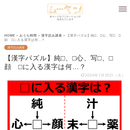
HOME
>
おうち時間
>
漢字読み講座
>
【漢字パズル】純□、□心、写□、□
顔 □に入る漢字は何…？
漢字読み講座
【漢字パズル】純□、□心、写□、□
顔 □に入る漢字は何…？
2024年7月30日（火）