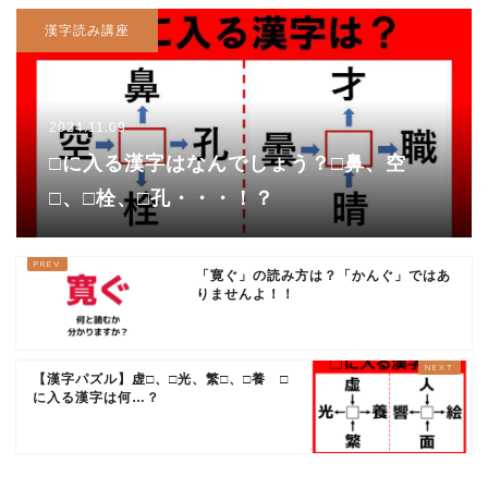
漢字読み講座
2024.11.09
□に入る漢字はなんでしょう？□鼻、空
□、□栓、□孔・・・！？
「寛ぐ」の読み方は？「かんぐ」ではあ
りませんよ！！
【漢字パズル】虚□、□光、繁□、□養 □
に入る漢字は何…？