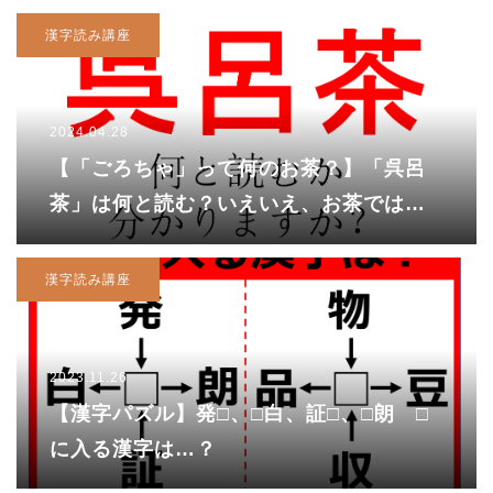
漢字読み講座
2024.04.28
【「ごろちゃ」って何のお茶？】「呉呂
茶」は何と読む？いえいえ、お茶ではな
いんです！
漢字読み講座
2023.11.26
【漢字パズル】発□、□白、証□、□朗 □
に入る漢字は…？