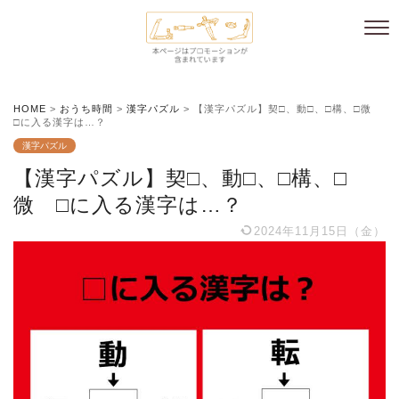
HOME
>
おうち時間
>
漢字パズル
>
【漢字パズル】契□、動□、□構、□微
□に入る漢字は…？
漢字パズル
【漢字パズル】契□、動□、□構、□
微 □に入る漢字は…？
2024年11月15日（金）