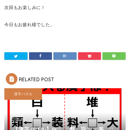
次回もお楽しみに！
今日もお疲れ様でした。
RELATED POST
漢字パズル
2024.11.16
【漢字パズル】白□、□類、羽□、□装 □