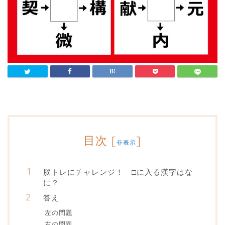
目次
[
]
非表示
脳トレにチャレンジ！ □に入る漢字はな
に？
答え
左の問題
右の問題