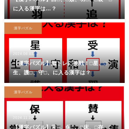
に入る漢字は…？
漢字パズル
2024.06.02
【漢字パズル】脳トレに挑戦！□星、□
生、護□、守□、に入る漢字は？
漢字パズル
2024.11.24
【漢字パズル】常□、保□、□床、□存 □