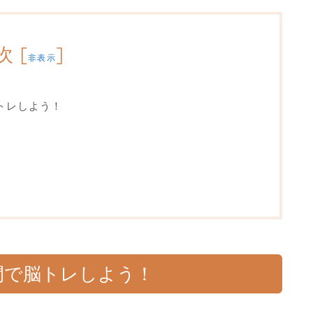
次
[
]
非表示
トレしよう！
間で脳トレしよう！