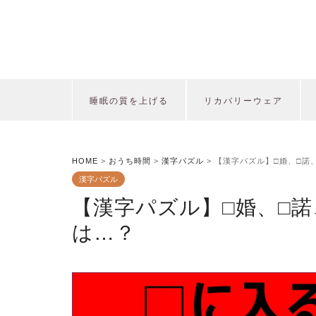
睡眠の質を上げる
リカバリーウェア
HOME
>
おうち時間
>
漢字パズル
>
【漢字パズル】□婚、□諾
漢字パズル
【漢字パズル】□婚、□諾
は…？