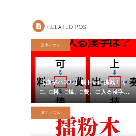
RELATED POST
漢字パズル
2024.12.02
【漢字パズル】脳トレに挑戦！可
□、□料、□焼、□費、に入る漢字
は？
漢字パズル