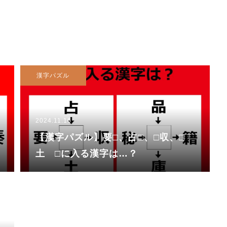
漢字パズル
2024.11.16
【漢字パズル】要□、占□、□収、□
土 □に入る漢字は…？