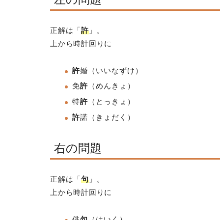
正解は「
許
」。
上から時計回りに
許
婚（いいなずけ）
免
許
（めんきょ）
特
許
（とっきょ）
許
諾
（きょだく）
右の問題
正解は「
句
」。
上から時計回りに
俳
句
（はいく）