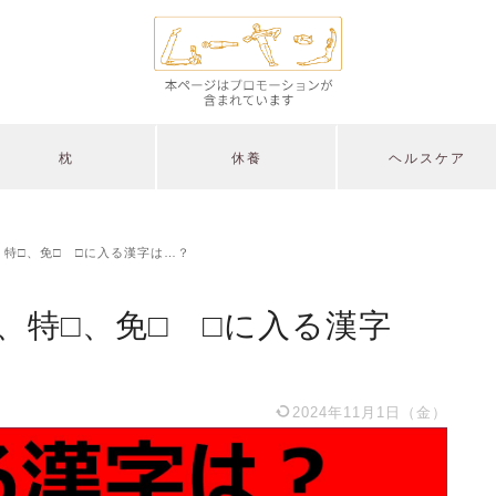
枕
休養
ヘルスケア
、特□、免□ □に入る漢字は…？
、特□、免□ □に入る漢字
2024年11月1日（金）