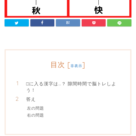
目次
[
]
非表示
□に入る漢字は…？ 隙間時間で脳トレしよ
う！
答え
左の問題
右の問題