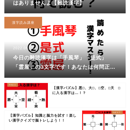
はありませんよ【難読漢字】
漢字読み講座
2022.06.04
今日の難読漢字は「手風琴」「是式」
「霊屋」の3文字です！あなたは何問正解
できますか？さっそくチャレンジ！
【漢字パズル】悪□、大□、□空、□天 □
に入る漢字は…！？
【漢字パズル】知識と脳力を試す！楽し
い漢字クイズで脳トレしよう！！