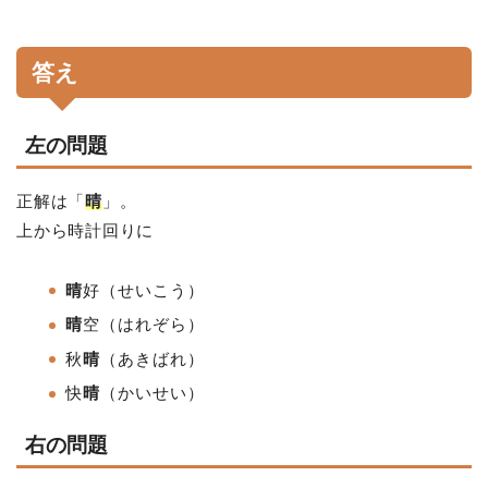
答え
左の問題
正解は「
晴
」。
上から時計回りに
晴
好（せいこう）
晴
空（はれぞら）
秋
晴
（あきばれ）
快
晴
（かいせい）
右の問題