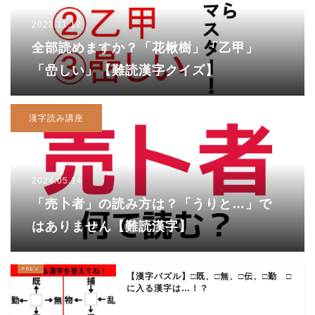
2023.11.12
全部読めますか？「花楸樹」「乙甲」
「嵒しい」【難読漢字クイズ】
漢字読み講座
2024.05.14
「売卜者」の読み方は？「うりと…」で
はありません【難読漢字】
【漢字パズル】□既、□無、□伝、□勤 □
に入る漢字は…！？