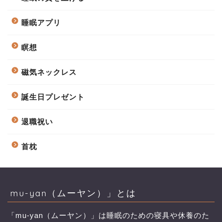
睡眠アプリ
瞑想
磁気ネックレス
誕生日プレゼント
退職祝い
首枕
mu-yan（ムーヤン）」とは
「mu-yan（ムーヤン）」は睡眠のための寝具や休養のた