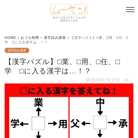
HOME
>
おうち時間
>
漢字読み講座
>
【漢字パズル】□業、□用、□任、□
学 □に入る漢字は…！？
漢字読み講座
【漢字パズル】□業、□用、□任、□
学 □に入る漢字は…！？
2024年7月17日（水）