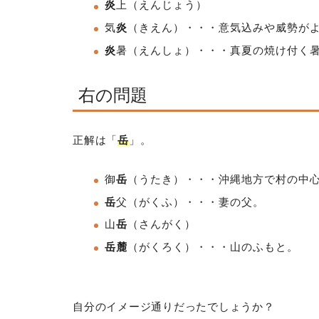
炎
上（えんじょう）
気
炎
（きえん）・・・意気込みや威勢が
炎
暑
（えんしょ）・・・真夏の焼け付く
右の問題
正解は「
岳
」。
御
岳
（うたき）・・・沖縄地方で村の中
岳
父（がくふ）・・・妻の父。
山
岳
（さんがく）
岳麓
（がくろく）
・・・山のふもと。
自分のイメージ通りだったでしょうか？