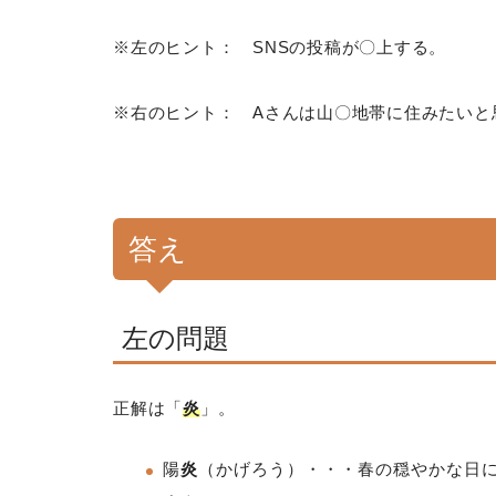
※左のヒント： SNSの投稿が〇上する。
※右のヒント： Aさんは山〇地帯に住みたいと
答え
左の問題
正解は「
炎
」。
陽
炎
（かげろう）
・・・春の穏やかな日