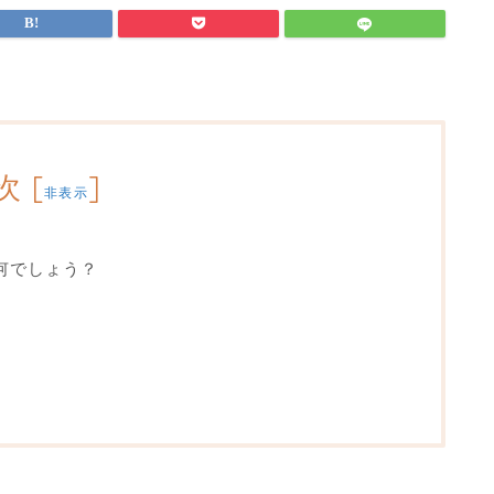
次
[
]
非表示
何でしょう？