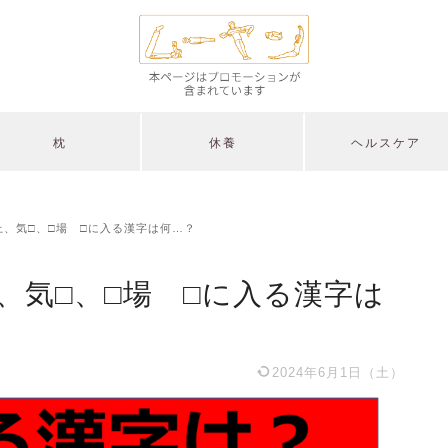
枕
休養
ヘルスケア
上、気□、□場 □に入る漢字は何…？
、気□、□場 □に入る漢字は
2024年6月1日（土）