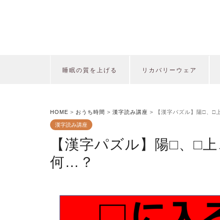
睡眠の質を上げる
リカバリーウェア
HOME
>
おうち時間
>
漢字読み講座
>
【漢字パズル】陽□、□
漢字読み講座
【漢字パズル】陽□、□上
何…？