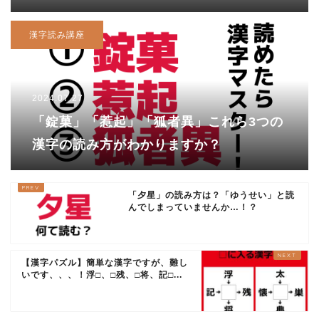
漢字読み講座
2024.07.27
「錠菓」「惹起」「狐者異」これら3つの
漢字の読み方がわかりますか？
「夕星」の読み方は？「ゆうせい」と読
んでしまっていませんか…！？
【漢字パズル】簡単な漢字ですが、難し
いです、、、！浮□、□残、□将、記□...