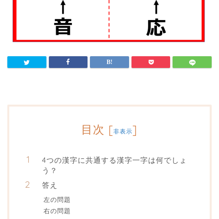
目次
[
]
非表示
4つの漢字に共通する漢字一字は何でしょ
う？
答え
左の問題
右の問題