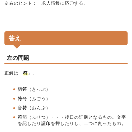
※右のヒント： 求人情報に応〇する。
答え
左の問題
正解は「
符
」。
切
符
（きっぷ）
符
号（ふごう）
音
符
（おんぷ）
符
節
（ふせつ）・・・後日の証拠となるもの。文字
を記したり証印を押したりし、二つに割ったもの。