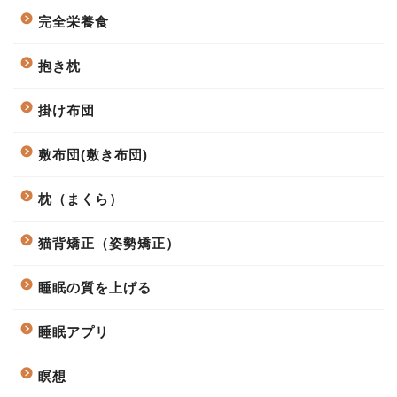
完全栄養食
抱き枕
掛け布団
敷布団(敷き布団)
枕（まくら）
猫背矯正（姿勢矯正）
睡眠の質を上げる
睡眠アプリ
瞑想