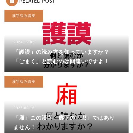
RELATED POST
漢字読み講座
2024.12.05
「護謨」の読み方を知っていますか？
「ごまく」と読むのは間違いですよ！
漢字読み講座
2025.02.16
「廂」この漢字、廊下の「廊」ではあり
ません！