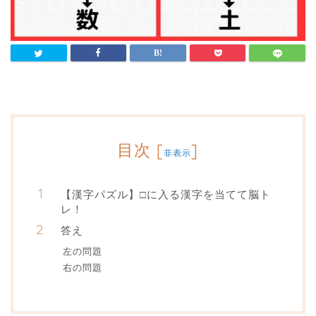
目次
[
]
非表示
【漢字パズル】□に入る漢字を当てて脳ト
レ！
答え
左の問題
右の問題