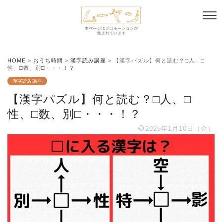
HOME
>
おうち時間
>
漢字読み講座
>
【漢字パズル】何と読む？□人、□
性、□数、別□・・・！？
漢字読み講座
【漢字パズル】何と読む？□人、□
性、□数、別□・・・！？
2025年1月10日（金）