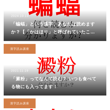
2024.10.13
「蝙蝠」という漢字、あなたは読めます
か？【「かはほり」と呼ばれていたこと
もある「蝙蝠」。まったく分かりませんw
ww】
漢字読み講座
2021.11.19
「澱粉」ってなんて読む？ いつも食べて
る物にも入ってます！
漢字読み講座