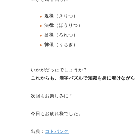
規
律
（きりつ）
法
律
（ほうりつ）
呂
律
（ろれつ）
律
儀
（りちぎ）
いかがだったでしょうか？
これからも、漢字パズルで知識を身に着けなが
次回もお楽しみに！
今日もお疲れ様でした。
出典：
コトバンク