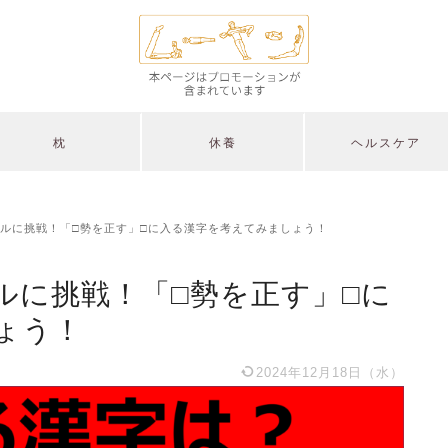
枕
休養
ヘルスケア
ルに挑戦！「□勢を正す」□に入る漢字を考えてみましょう！
ルに挑戦！「□勢を正す」□に
ょう！
2024年12月18日（水）