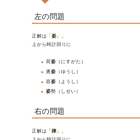
左の問題
正解は「
姿
」。
上から時計回りに
荷
姿
（にすがた）
勇
姿
（ゆうし）
容
姿
（ようし）
姿
勢
（しせい）
右の問題
正解は「
律
」。
上から時計回りに