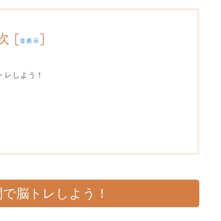
次
[
]
非表示
トレしよう！
間で脳トレしよう！