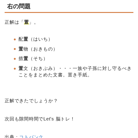
右の問題
正解は「
置
」。
配
置
（はいち）
置
物（おきもの）
措
置
（そち）
置
文（おきぶみ）
・・・一族や子孫に対し守るべき
ことをまとめた文書。置き手紙。
正解できたでしょうか？
次回も隙間時間でLet’s 脳トレ！
出典：
コトバンク