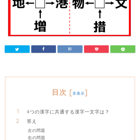
目次
[
]
非表示
4つの漢字に共通する漢字一文字は？
答え
左の問題
右の問題