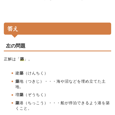
答え
左の問題
正解は「
築
」。
建
築
（けんちく）
築
地（つきじ）・・・海や沼などを埋め立てた土
地。
増
築
（ぞうちく）
築
港
（ちっこう）・・・船が停泊できるよう港を築
くこと。