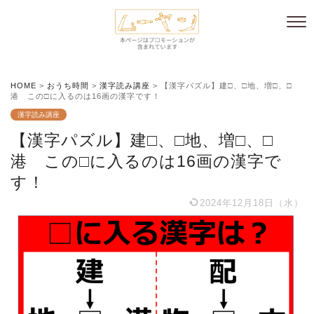
HOME
>
おうち時間
>
漢字読み講座
>
【漢字パズル】建□、□地、増□、□
港 この□に入るのは16画の漢字です！
漢字読み講座
【漢字パズル】建□、□地、増□、□
港 この□に入るのは16画の漢字で
す！
2024年12月18日（水）