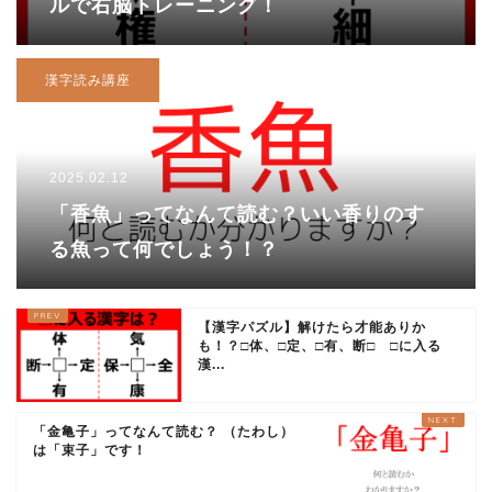
ルで右脳トレーニング！
漢字読み講座
2025.02.12
「香魚」ってなんて読む？いい香りのす
る魚って何でしょう！？
【漢字パズル】解けたら才能ありか
も！？□体、□定、□有、断□ □に入る
漢...
「金亀子」ってなんて読む？ （たわし）
は「束子」です！