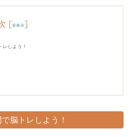
次
[
]
非表示
トレしよう！
間で脳トレしよう！