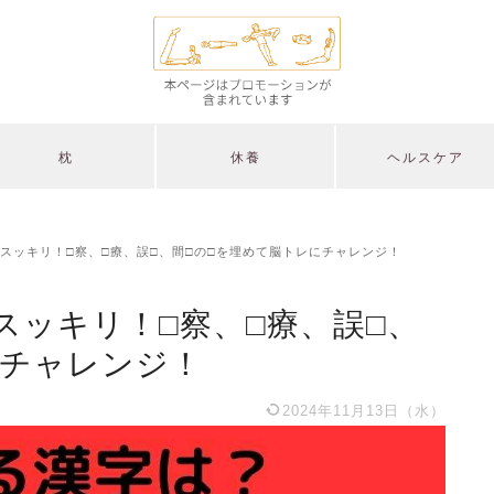
枕
休養
ヘルスケア
スッキリ！□察、□療、誤□、間□の□を埋めて脳トレにチャレンジ！
スッキリ！□察、□療、誤□、
にチャレンジ！
2024年11月13日（水）