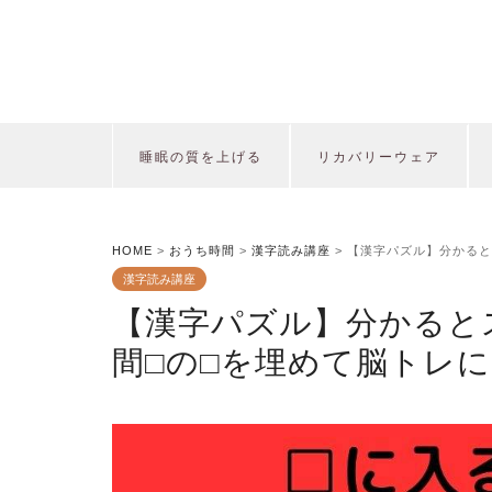
睡眠の質を上げる
リカバリーウェア
HOME
>
おうち時間
>
漢字読み講座
>
【漢字パズル】分かると
漢字読み講座
【漢字パズル】分かると
間□の□を埋めて脳トレ