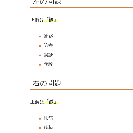
左の問題
正解は
「診」
診察
診療
誤診
問診
右の問題
正解は
「鉄」
。
鉄筋
鉄棒