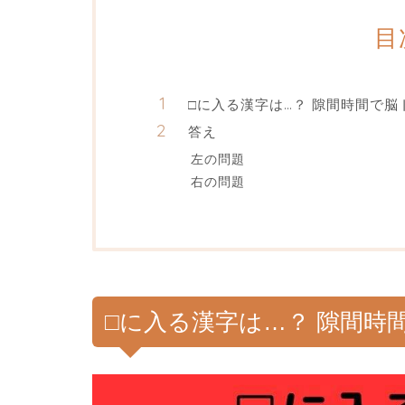
目
□に入る漢字は…？ 隙間時間で脳
答え
左の問題
右の問題
□に入る漢字は…？ 隙間時