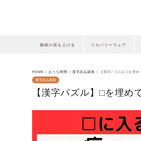
睡眠の質を上げる
リカバリーウェア
HOME
>
おうち時間
>
漢字読み講座
>
【漢字パズル】□を埋め
漢字読み講座
【漢字パズル】□を埋め