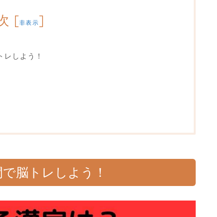
次
[
]
非表示
トレしよう！
間で脳トレしよう！