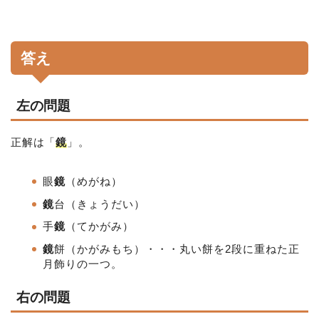
答え
左の問題
正解は「
鏡
」。
眼
鏡
（めがね）
鏡
台（きょうだい）
手
鏡
（てかがみ）
鏡
餅
（かがみもち）・・・丸い餅を2段に重ねた正
月飾りの一つ。
右の問題