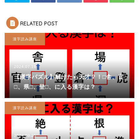
RELATED POST
漢字読み講座
2024.07.19
【漢字パズル】解けたら天才？！□舎、官
□、県□、登□、に入る漢字は？
漢字読み講座
2024.09.25