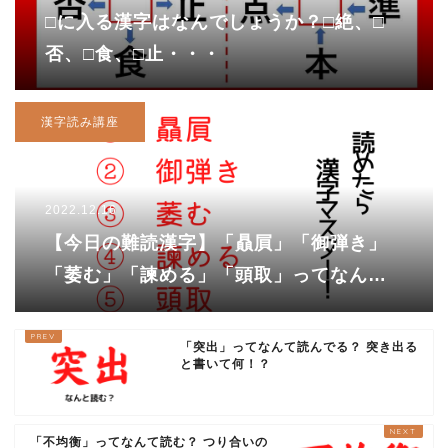
□に入る漢字はなんでしょうか？□絶、□
否、□食、□止・・・
漢字読み講座
2022.12.16
【今日の難読漢字】「贔屓」「御弾き」
「萎む」「諫める」「頭取」ってなんて
読む？
「突出」ってなんて読んでる？ 突き出る
と書いて何！？
「不均衡」ってなんて読む？ つり合いの