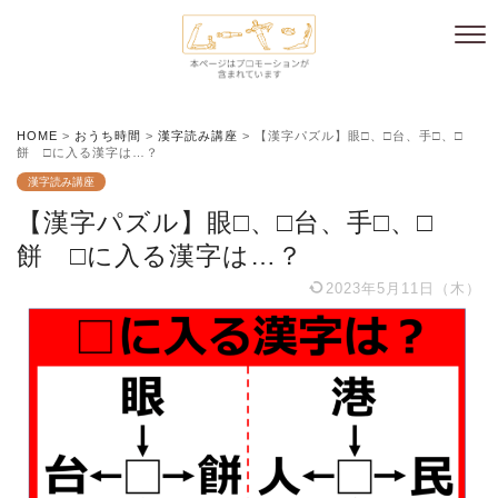
HOME
>
おうち時間
>
漢字読み講座
>
【漢字パズル】眼□、□台、手□、□
餅 □に入る漢字は…？
漢字読み講座
【漢字パズル】眼□、□台、手□、□
餅 □に入る漢字は…？
2023年5月11日（木）