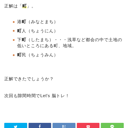
正解は「
町
」。
港
町
（みなとまち）
町
人（ちょうにん）
下
町
（したまち）・・・浅草など都会の中で土地の
低いところにある町、地域。
町
民（ちょうみん）
正解できたでしょうか？
次回も隙間時間でLet’s 脳トレ！