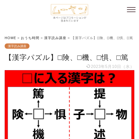
HOME
>
おうち時間
>
漢字読み講座
>
【漢字パズル】□険、□機、□惧、□篤
漢字読み講座
【漢字パズル】□険、□機、□惧、□篤
2023年5月10日（水）