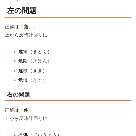
左の問題
正解は「
危
」。
上から反時計回りに
危
篤（きとく）
危
険
（きけん）
危
機
（きき）
危
惧
（きぐ）
右の問題
正解は「
件
」。
上から反時計回りに
提
供
（ていきょう）