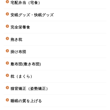
宅配弁当（宅食）
安眠グッズ・快眠グッズ
完全栄養食
抱き枕
掛け布団
敷布団(敷き布団)
枕（まくら）
猫背矯正（姿勢矯正）
睡眠の質を上げる