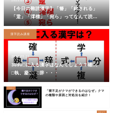
2023.03.08
【今日の難読漢字】「簪」「絆される」
「跫」「澪標」「宛ら」ってなんて読
む？
漢字読み講座
2024.05.23
3890□に入る漢字はなんでしょう？確□、
□執、凝□、□辞・・・
「寝不足がクマができるのはなぜ」クマ
の種類や原因と対処法を紹介！