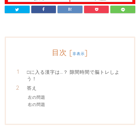
目次
[
]
非表示
□に入る漢字は…？ 隙間時間で脳トレしよ
う！
答え
左の問題
右の問題