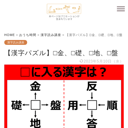
HOME
>
おうち時間
>
漢字読み講座
>
【漢字パズル】□金、□礎、□地、□盤
漢字読み講座
【漢字パズル】□金、□礎、□地、□盤
2023年5月10日（水）