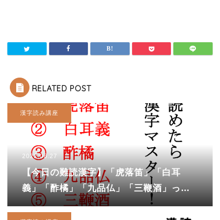
RELATED POST
漢字読み講座
2022.06.27
【今日の難読漢字】「虎落笛」「白耳
義」「酢橘」「九品仏」「三鞭酒」って
なんて読む？