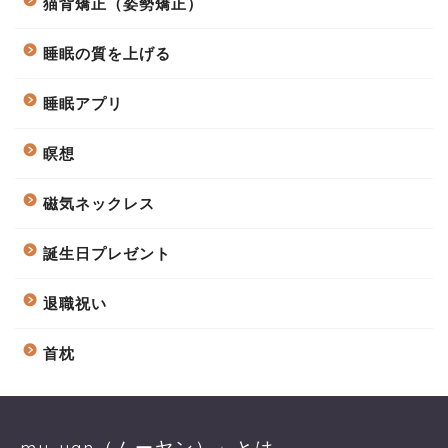
猫背矯正（姿勢矯正）
睡眠の質を上げる
睡眠アプリ
瞑想
磁気ネックレス
誕生日プレゼント
退職祝い
首枕
mu-yan（ムーヤン）」とは