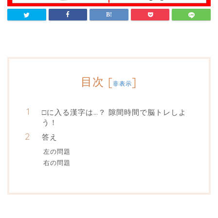
目次
[
]
非表示
□に入る漢字は…？ 隙間時間で脳トレしよ
う！
答え
左の問題
右の問題