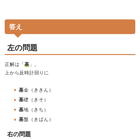
答え
左の問題
正解は「
基
」。
上から反時計回りに
基
金（ききん）
基
礎
（きそ）
基
地
（きち）
基
盤
（きばん）
右の問題