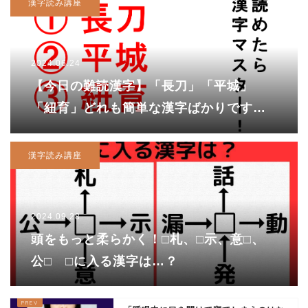
漢字読み講座
2024.06.24
【今日の難読漢字】「長刀」「平城」
「紐育」どれも簡単な漢字ばかりです
が・・・？
漢字読み講座
2024.09.28
頭をもっと柔らかく！□札、□示、意□、
公□ □に入る漢字は…？