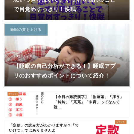
で目覚めすっきり！快眠
睡眠の質を上げる
2021.07.06
【睡眠の自己分析ができる！】睡眠アプ
リのおすすめポイントについて紹介！
【今日の難読漢字】「伽羅蕗」「揮う」
「鈍鈍」「兀兀」「末裔」ってなんて
読...
「定款」の読み方がわかりますか？「て
いけつ」ではありませんよ