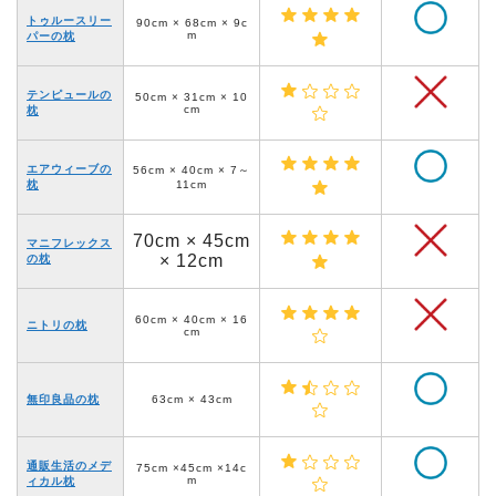
トゥルースリー
90cm × 68cm × 9c
m
パーの枕
テンピュールの
50cm × 31cm × 10
cm
枕
エアウィーブの
56cm × 40cm × 7～
枕
11cm
70cm × 45cm
マニフレックス
× 12cm
の枕
60cm × 40cm × 16
ニトリの枕
cm
無印良品の枕
63cm × 43cm
通販生活のメデ
75cm ×45cm ×14c
m
ィカル枕