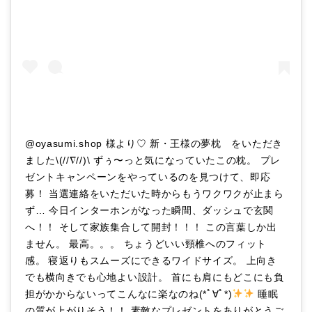
@oyasumi.shop 様より♡ 新・王様の夢枕 をいただき
ました\(//∇//)\ ずぅ〜っと気になっていたこの枕。 プレ
ゼントキャンペーンをやっているのを見つけて、即応
募！ 当選連絡をいただいた時からもうワクワクが止まら
ず… 今日インターホンがなった瞬間、ダッシュで玄関
へ！！ そして家族集合して開封！！！ この言葉しか出
ません。 最高。。。 ちょうどいい頸椎へのフィット
感。 寝返りもスムーズにできるワイドサイズ。 上向き
でも横向きでも心地よい設計。 首にも肩にもどこにも負
担がかからないってこんなに楽なのね(*ﾟ∀ﾟ*)
睡眠
の質が上がりそう！！ 素敵なプレゼントをありがとうご