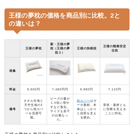
王様の夢枕の価格を商品別に比較。2と
の違いは？
新・王様の夢
王様の頸椎安定
王様の夢枕
枕（王様の夢
王様の快眠枕
位枕
枕２）
画像
料金
6,600
円
7,480円
円
6,980
円
7,120
円
ビーズの量が
タオル生地と
枕カバー
はガ
1.5倍に増や
天竺生地の2
ーゼ素材。本
形状・素材とも
すなど進化。
備考
つから枕カバ
体はしっかり
に頚椎を支える
サイズも若干
ーを洗濯可
と頭部を支え
ことに特化。
のお菊なっ
能。
る硬め。
た。