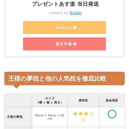
プレゼントあす楽 当日発送
created by
Rinker
Amazon
楽天市場
王様の夢枕と他の人気枕を徹底比較
サイズ
通気性
返金保証
（横 x 縦 x 高さ）
52cm × 34cm × 12
王様の夢枕
cm