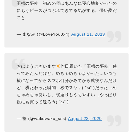
王様の夢枕、初めの頃はあんなに寝心地良かったの
にもうビーズがつぶれてきてる気がする。儚い夢だ
こと
— まなみ (@LoveYou8x4)
August 21, 2019
おはようございます
昨日届いた「王様の夢枕」使
ってみたんだけど、めちゃめちゃよかった…いつも
横になってからスマホ何分かみてから就寝なんだけ
ど、横たわった瞬間、秒でスヤァ( ˘ω˘ )だった…め
ちゃめちゃ良いし、寝返りもうちやすい…やっぱり
親にも買って送ろう( ˘ω˘ )
— 笹 (@wakuwaku_sss)
August 22, 2020