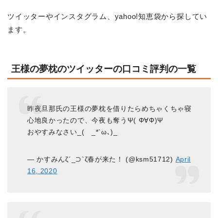
ツイッターやインスタグラム、yahoo!知恵袋から探してい
ます。
王様の夢枕のツイッターの口コミ評判の一覧
昨夜旦那氏の王様の夢枕を借りたらめちゃくちゃ寝
心地良かったので、今夜も奪うΨ( Φ∀Φ)Ψ
おやすみなさい_( _*`ω､)_
— かすみんζ´_⊃`ζ春が来た！ (@ksm51712)
April
16, 2020