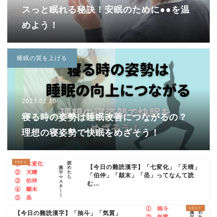
スっと眠れる秘訣！安眠のために●●を温
めよう！
睡眠の質を上げる
2023.01.10
寝る時の姿勢は睡眠改善につながるの？
理想の寝姿勢で快眠をめざそう！
【今日の難読漢字】「七変化」「天晴」
「伯仲」「顛末」「烝」ってなんて読
む...
【今日の難読漢字】「抽斗」「気質」