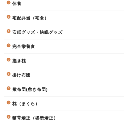
休養
宅配弁当（宅食）
安眠グッズ・快眠グッズ
完全栄養食
抱き枕
掛け布団
敷布団(敷き布団)
枕（まくら）
猫背矯正（姿勢矯正）