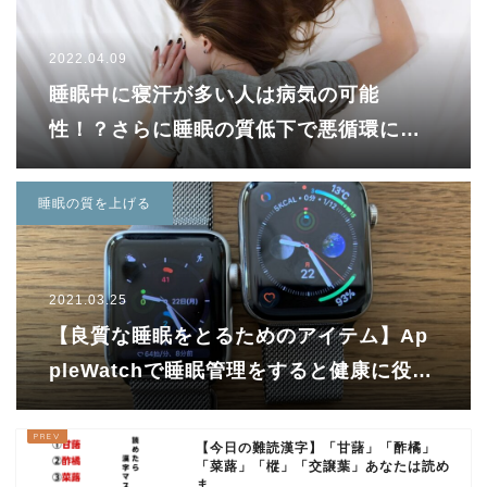
2022.04.09
睡眠中に寝汗が多い人は病気の可能
性！？さらに睡眠の質低下で悪循環に…
考えられる原因を知って寝汗対策をしよ
う！
睡眠の質を上げる
2021.03.25
【良質な睡眠をとるためのアイテム】Ap
pleWatchで睡眠管理をすると健康に役立
つ機能がたくさんあります！
【今日の難読漢字】「甘藷」「酢橘」
「菜蕗」「樅」「交譲葉」あなたは読め
ま...