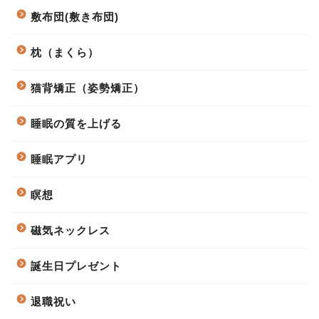
敷布団(敷き布団)
枕（まくら）
猫背矯正（姿勢矯正）
睡眠の質を上げる
睡眠アプリ
瞑想
磁気ネックレス
誕生日プレゼント
退職祝い