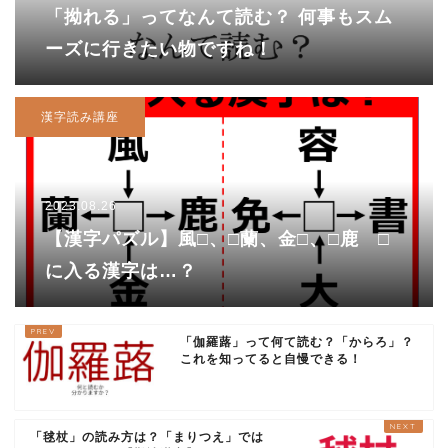
「拗れる」ってなんて読む？ 何事もスム
ーズに行きたい物ですね！
漢字読み講座
2023.08.26
【漢字パズル】風□、□蘭、金□、□鹿 □
に入る漢字は…？
「伽羅蕗」って何て読む？「からろ」？
これを知ってると自慢できる！
「毬杖」の読み方は？「まりつえ」では