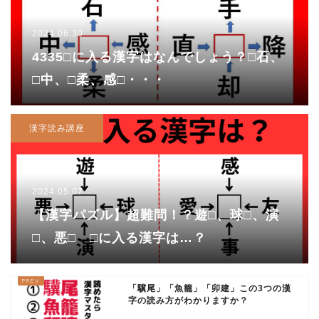
2024.06.30
4335□に入る漢字はなんでしょう？□石、
□中、□柔、感□・・・
漢字読み講座
2024.05.07
【漢字パズル】超難問！？遊□、球□、演
□、悪□ □に入る漢字は…？
「驥尾」「魚籠」「卯建」この3つの漢
字の読み方がわかりますか？