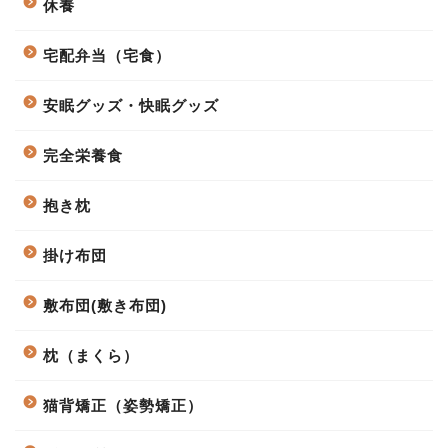
休養
宅配弁当（宅食）
安眠グッズ・快眠グッズ
完全栄養食
抱き枕
掛け布団
敷布団(敷き布団)
枕（まくら）
猫背矯正（姿勢矯正）