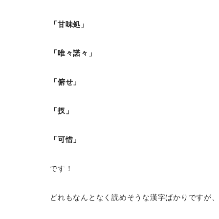
「甘味処」
「唯々諾々」
「俯せ」
「扠」
「可惜」
です！
どれもなんとなく読めそうな漢字ばかりですが