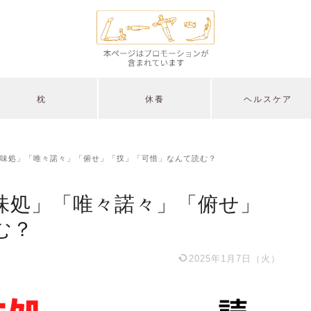
枕
休養
ヘルスケア
味処」「唯々諾々」「俯せ」「扠」「可惜」なんて読む？
味処」「唯々諾々」「俯せ」
む？
2025年1月7日（火）